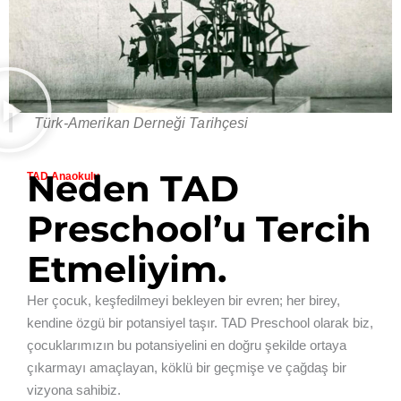
Türk-Amerikan Derneği Tarihçesi
Neden TAD
TAD Anaokulu
Preschool’u Tercih
Etmeliyim.
Her çocuk, keşfedilmeyi bekleyen bir evren; her birey,
kendine özgü bir potansiyel taşır. TAD Preschool olarak biz,
çocuklarımızın bu potansiyelini en doğru şekilde ortaya
çıkarmayı amaçlayan, köklü bir geçmişe ve çağdaş bir
vizyona sahibiz.