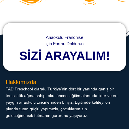
Anaokulu Franchise
için Formu Doldurun
SİZİ ARAYALIM!
Hakkımızda
TAD Preschool olarak, Türkiye’nin dört bir yanında geniş bir
temsilcilik ağına sahip, okul öncesi eğitim alanında lider ve en
yaygın anaokulu zincirlerinden biriyiz. Eğitimde kaliteyi ön
planda tutan güçlü yapımızla, çocuklarımızın
geleceğine ışık tutmanın gururunu yaşıyoruz.